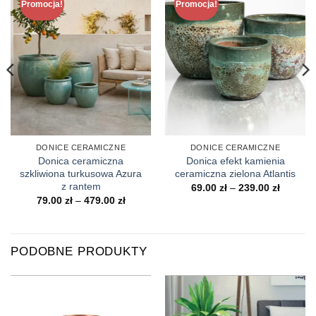
Promocja!
Promocja!
DONICE CERAMICZNE
DONICE CERAMICZNE
Donica ceramiczna
Donica efekt kamienia
szkliwiona turkusowa Azura
ceramiczna zielona Atlantis
z rantem
Zakres
69.00
zł
–
239.00
zł
cen:
s
Zakres
79.00
zł
–
479.00
zł
od
cen:
69.00 zł
od
do
0 zł
79.00 zł
239.00 z
do
0 zł
479.00 zł
PODOBNE PRODUKTY