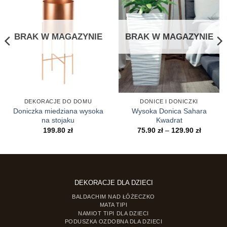
BRAK W MAGAZYNIE
BRAK W MAGAZYNIE
DEKORACJE DO DOMU
DONICE I DONICZKI
Doniczka miedziana wysoka
Wysoka Donica Sahara
na stojaku
Kwadrat
Zakres
199.80
zł
75.90
zł
–
129.90
zł
cen:
od
75.90 zł
do
129.90 z
DEKORACJE DLA DZIECI
BALDACHIM NAD ŁÓŻECZKO
MATA TIPI
NAMIOT TIPI DLA DZIECI
PODUSZKA OZDOBNA DLA DZIECI