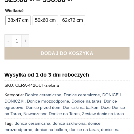
cen:
Wielkość
od
329.00 zł
38x47 cm
50x60 cm
62x72 cm
do
990.00 zł
ilość VERONA-Donica ceramiczna szkliwiona XXL zielona
DODAJ DO KOSZYKA
Wysyłka od 1 do 3 dni roboczych
SKU:
CERA-442OUT-zielona
Kategorie:
Donice ceramiczne
,
Donice ceramiczne
,
DONICE I
DONICZKI
,
Donice mrozoodporne
,
Donice na taras
,
Donice
ogrodowe
,
Donice przed dom
,
Doniczki na balkon
,
Duże Donice
na Taras
,
Nowoczesne Donice na Taras
,
Zestaw donic na taras
Tagi:
donica ceramiczna
,
donica szkliwiona
,
donice
mrozoodporne
,
donice na balkon
,
donice na taras
,
donice na