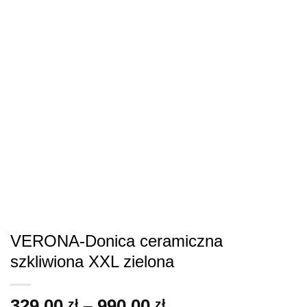
VERONA-Donica ceramiczna
szkliwiona XXL zielona
Zakres
329.00
–
990.00
zł
zł