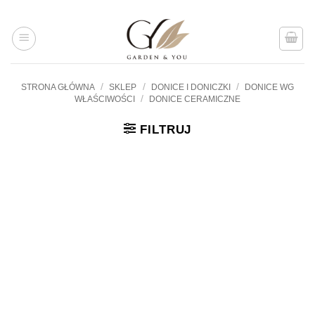
Przejdź
do
treści
/
/
/
STRONA GŁÓWNA
SKLEP
DONICE I DONICZKI
DONICE WG
/
WŁAŚCIWOŚCI
DONICE CERAMICZNE
FILTRUJ