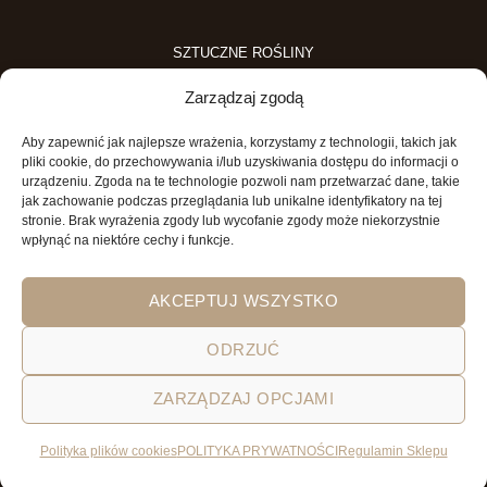
SZTUCZNE ROŚLINY
SZTUCZNE DRZEWKA
Zarządzaj zgodą
SZTUCZNE ROŚLINY DONICZKOWE
Aby zapewnić jak najlepsze wrażenia, korzystamy z technologii, takich jak
MINI OGRODY
pliki cookie, do przechowywania i/lub uzyskiwania dostępu do informacji o
urządzeniu. Zgoda na te technologie pozwoli nam przetwarzać dane, takie
MINI OGRÓD DLA DZIECI
jak zachowanie podczas przeglądania lub unikalne identyfikatory na tej
stronie. Brak wyrażenia zgody lub wycofanie zgody może niekorzystnie
wpłynąć na niektóre cechy i funkcje.
AKCEPTUJ WSZYSTKO
ODRZUĆ
ZARZĄDZAJ OPCJAMI
POLITYKA PRYWATNOŚCI
REGULAMIN SKLEPU ON-LINE
WYSYŁKA
DOSTAWA
ZWROTY
HOME
GARDEN AND YOU
Polityka plików cookies
POLITYKA PRYWATNOŚCI
Regulamin Sklepu
Wszystkie prawa zastrzeżone 2026 © Garden&You