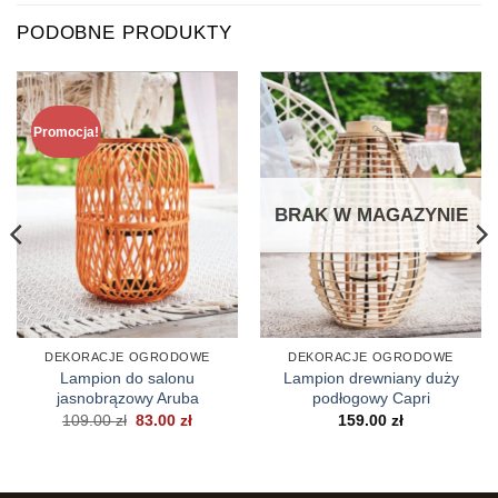
PODOBNE PRODUKTY
Promocja!
BRAK W MAGAZYNIE
DEKORACJE OGRODOWE
DEKORACJE OGRODOWE
Lampion do salonu
Lampion drewniany duży
jasnobrązowy Aruba
podłogowy Capri
Pierwotna
Aktualna
109.00
zł
83.00
zł
159.00
zł
cena
cena
wynosiła:
wynosi:
109.00 zł.
83.00 zł.