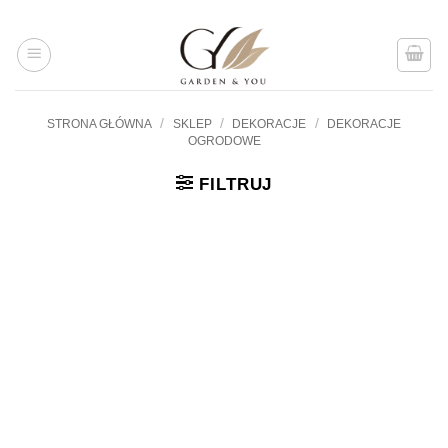
Przejdź
do
treści
/
/
/
STRONA GŁÓWNA
SKLEP
DEKORACJE
DEKORACJE
OGRODOWE
FILTRUJ