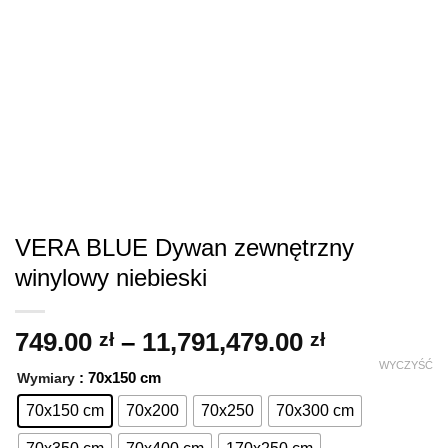
VERA BLUE Dywan zewnętrzny
winylowy niebieski
Zakres
749.00
–
11,791,479.00
zł
zł
cen:
WYCZYŚĆ
: 70x150 cm
Wymiary
od
749.00 zł
70x150 cm
70x200
70x250
70x300 cm
do