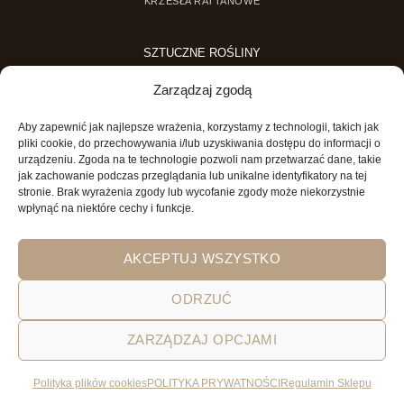
KRZESŁA RATTANOWE
SZTUCZNE ROŚLINY
SZTUCZNE DRZEWKA
Zarządzaj zgodą
SZTUCZNE ROŚLINY DONICZKOWE
Aby zapewnić jak najlepsze wrażenia, korzystamy z technologii, takich jak
MINI OGRODY
pliki cookie, do przechowywania i/lub uzyskiwania dostępu do informacji o
urządzeniu. Zgoda na te technologie pozwoli nam przetwarzać dane, takie
MINI OGRÓD DLA DZIECI
jak zachowanie podczas przeglądania lub unikalne identyfikatory na tej
stronie. Brak wyrażenia zgody lub wycofanie zgody może niekorzystnie
wpłynąć na niektóre cechy i funkcje.
AKCEPTUJ WSZYSTKO
ODRZUĆ
POLITYKA PRYWATNOŚCI
REGULAMIN SKLEPU ON-LINE
ZARZĄDZAJ OPCJAMI
WYSYŁKA
DOSTAWA
ZWROTY
HOME
GARDEN AND YOU
Polityka plików cookies
POLITYKA PRYWATNOŚCI
Regulamin Sklepu
Wszystkie prawa zastrzeżone 2026 © Garden&You