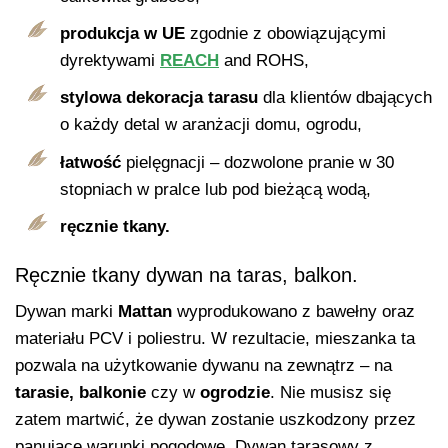
produkcja w UE
zgodnie z obowiązującymi
dyrektywami
REACH
and ROHS,
stylowa dekoracja
tarasu
dla klientów dbających
o każdy detal w aranżacji domu, ogrodu,
łatwość
pielęgnacji – dozwolone pranie w 30
stopniach w pralce lub pod bieżącą wodą,
ręcznie tkany.
Ręcznie tkany dywan na taras, balkon.
Dywan marki
Mattan
wyprodukowano z bawełny oraz
materiału PCV i poliestru. W rezultacie, mieszanka ta
pozwala na użytkowanie dywanu na zewnątrz – na
tarasie, balkonie
czy w
ogrodzie
. Nie musisz się
zatem martwić, że dywan zostanie uszkodzony przez
panujące warunki pogodowe. Dywan tarasowy z