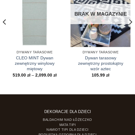
BRAK W MAGAZYNIE
DYWANY TARASOWE
DYWANY TARASOWE
CLEO MINT Dywan
Dywan tarasowy
zewnętrzny winylowy
zewnętrzny prostokątny
miętowy
wzór aztec
es
Zakres
519.00
zł
–
2,099.00
zł
105.99
zł
cen:
0 zł
od
519.00 zł
.00 zł
do
2,099.00 zł
DEKORACJE DLA DZIECI
BALDACHIM NAD ŁÓŻECZKO
MATA TIPI
NAMIOT TIPI DLA DZIECI
PODUSZKA OZDOBNA DLA DZIECI