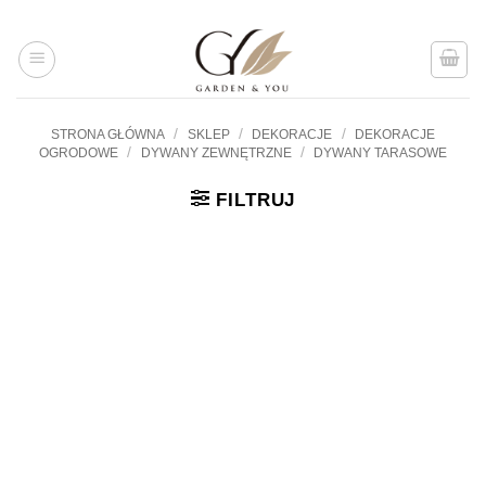
Przejdź
do
treści
/
/
/
STRONA GŁÓWNA
SKLEP
DEKORACJE
DEKORACJE
/
/
OGRODOWE
DYWANY ZEWNĘTRZNE
DYWANY TARASOWE
FILTRUJ