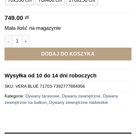
70x350 cm
70x400 cm
170x250 cm
11,791,479
749.00
zł
Mała ilość na magazynie
ilość VERA BLUE Dywan zewnętrzny winylowy niebieski
DODAJ DO KOSZYKA
Wysyłka od 10 do 14 dni roboczych
SKU:
VERA BLUE 71703-7392777884956
Kategorie:
Dywany tarasowe
,
Dywany zewnętrzne
,
Dywany
zewnętrzne na balkon
,
Dywany zewnętrzne niebieskie