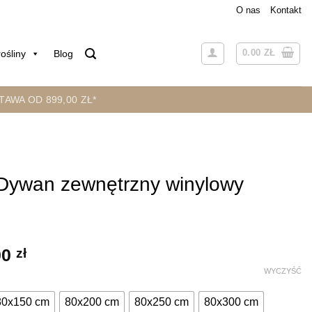
O nas
Kontakt
0.00
ZŁ
ośliny
Blog
AWA OD 899,00 ZŁ*
ywan zewnętrzny winylowy
Zakres
00
zł
cen:
WYCZYŚĆ
od
219.00 zł
80x150 cm
80x200 cm
80x250 cm
80x300 cm