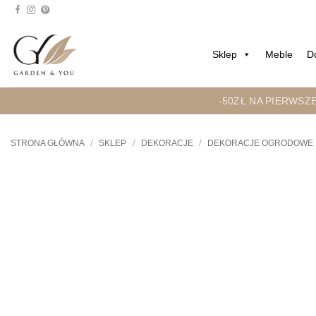
Przejdź
do
treści
Sklep
Meble
D
-50ZŁ NA PIERWSZ
/
/
/
STRONA GŁÓWNA
SKLEP
DEKORACJE
DEKORACJE OGRODOWE