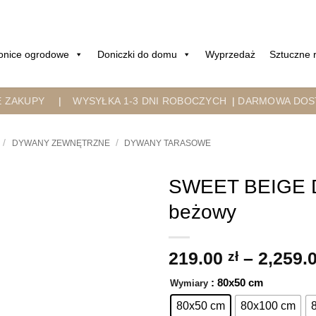
onice ogrodowe
Doniczki do domu
Wyprzedaż
Sztuczne r
E ZAKUPY
|
WYSYŁKA 1-3 DNI ROBOCZYCH
|
DARMOWA DOST
/
/
DYWANY ZEWNĘTRZNE
DYWANY TARASOWE
SWEET BEIGE D
beżowy
219.00
zł
–
2,259.
: 80x50 cm
Wymiary
80x50 cm
80x100 cm