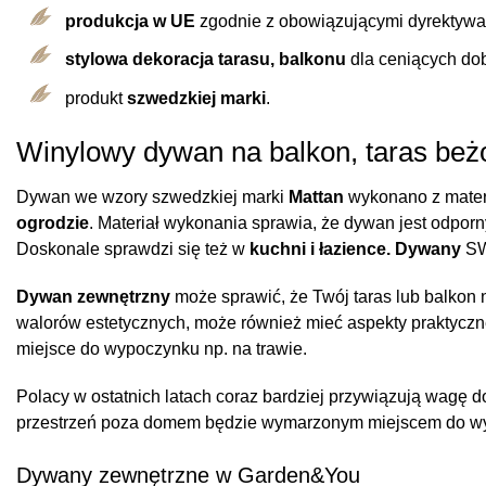
produkcja w UE
zgodnie z obowiązującymi dyrektyw
stylowa dekoracja
tarasu, balkonu
dla ceniących dobr
produkt
szwedzkiej marki
.
Winylowy dywan na balkon, taras beż
Dywan we wzory szwedzkiej marki
Mattan
wykonano z mater
ogrodzie
. Materiał wykonania sprawia, że dywan jest odpor
Doskonale sprawdzi się też w
kuchni i łazience. Dywany
SW
Dywan zewnętrzny
może sprawić, że Twój taras lub balkon
walorów estetycznych, może również mieć aspekty praktyczn
miejsce do wypoczynku np. na trawie.
Polacy w ostatnich latach coraz bardziej przywiązują wagę 
przestrzeń poza domem będzie wymarzonym miejscem do w
Dywany zewnętrzne w Garden&You