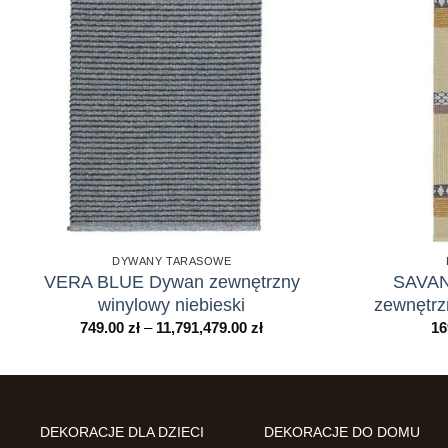
DYWANY TARASOWE
VERA BLUE Dywan zewnętrzny
SAVA
winylowy niebieski
zewnętrz
Zakres
749.00
zł
–
11,791,479.00
zł
16
cen:
od
749.00 zł
do
11,791,479.00 zł
DEKORACJE DLA DZIECI
DEKORACJE DO DOMU