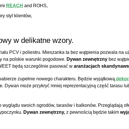
ami
REACH
and ROHS,
y styl klientów,
owy w delikatne wzory.
iału PCV i poliestru. Mieszanka ta bez wątpienia pozwala na 
ny na polskie warunki pogodowe.
Dywan zewnętrzny
bez wątpie
EET będą szczególnie pasować w
aranżacjach skandynaws
 nabierze zupełnie nowego charakteru. Będzie wyjątkową
dekor
e. Dywan może przykryć mniej reprezentacyjną część tarasu l
do wyglądu swoich ogrodów, tarasów i balkonów. Przeglądają of
ypoczynku.
Dywan zewnętrzny,
z pewnością będzie takim
wyj