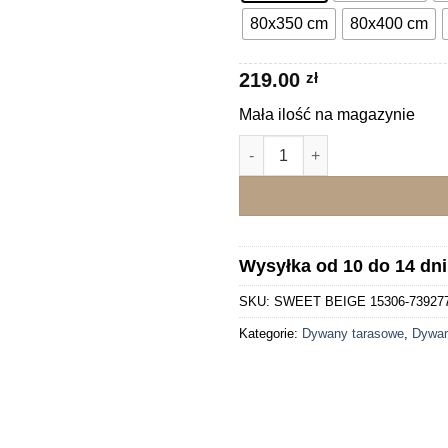
80x350 cm
80x400 cm
219.00
zł
Mała ilość na magazynie
ilość SWEET BEIGE Dywan z
Wysyłka od 10 do 14 dn
SKU:
SWEET BEIGE 15306-73927
Kategorie:
Dywany tarasowe
,
Dywan