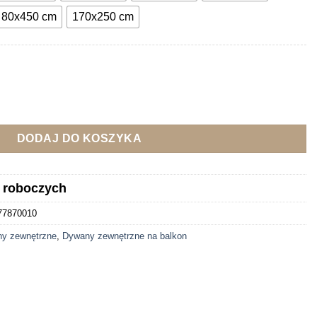
do
80x450 cm
170x250 cm
2,259.00 zł
ewnętrzny winylowy beżowy
DODAJ DO KOSZYKA
i roboczych
77870010
y zewnętrzne
,
Dywany zewnętrzne na balkon