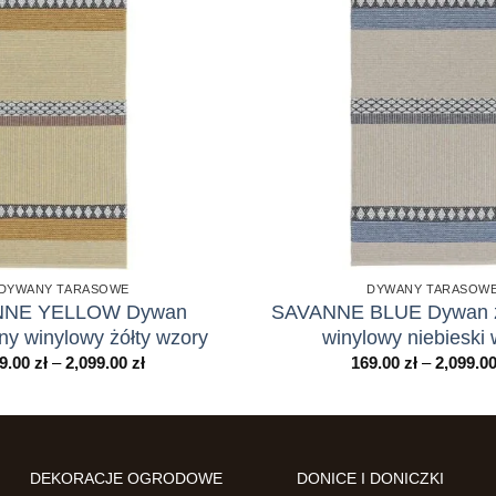
DYWANY TARASOWE
DYWANY TARASOW
NNE YELLOW Dywan
SAVANNE BLUE Dywan z
ny winylowy żółty wzory
winylowy niebieski
Zakres
9.00
zł
–
2,099.00
zł
169.00
zł
–
2,099.0
cen:
od
169.00 zł
do
2,099.00 zł
DEKORACJE OGRODOWE
DONICE I DONICZKI