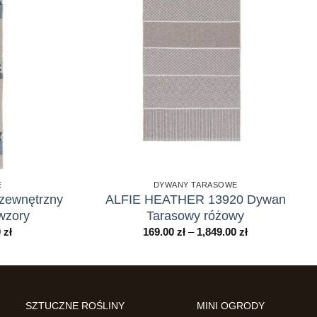
E
DYWANY TARASOWE
ewnętrzny
ALFIE HEATHER 13920 Dywan
 wzory
Tarasowy różowy
Zakres
Zakres
0
zł
169.00
zł
–
1,849.00
zł
cen:
cen:
od
od
169.00 zł
169.00 zł
do
do
2,099.00 zł
1,849.00 zł
SZTUCZNE ROŚLINY
MINI OGRODY