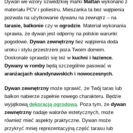
Dywan we wzory szwedzkiej marki
Mattan
wykonano z
materiału PCV i poliestru. Mieszanka ta bez wątpienia
pozwala na użytkowanie dywanu na zewnątrz – na
tarasie, balkonie
czy w
ogrodzie
. Materiał wykonania
sprawia, że dywan jest odporny na polskie warunki
pogodowe.
Dywan zewnętrzny
bez wątpienia doda
uroku i stylu przestrzeni poza Twoim domem.
Doskonale sprawdzi się też w
kuchni i łazience.
Dywany w romby
będą szczególnie pasować w
aranżacjach skandynawskich i nowoczesnych.
Dywan zewnętrzny
może sprawić, że Twój taras lub
balkon nabierze zupełnie nowego charakteru. Będzie
wyjątkową
dekoracją ogrodową
. Poza tym, że
dywan
zewnętrzny
nadaje walorów estetycznych, może
również mieć aspekty praktyczne. Dywan może
przykryć mniej reprezentacyjną część tarasu lub