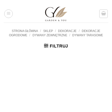
Przejdź
do
treści
/
/
/
STRONA GŁÓWNA
SKLEP
DEKORACJE
DEKORACJE
/
/
OGRODOWE
DYWANY ZEWNĘTRZNE
DYWANY TARASOWE
FILTRUJ