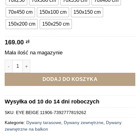
70x250
70x300 cm
70x350 cm
70x400 cm
1,849.00 zł
70x450 cm
150x100 cm
150x150 cm
150x200 cm
150x250 cm
169.00
zł
Mała ilość na magazynie
ilość EYE BEIGE Dywan zewnętrzny winylowy beżowy wzory
DODAJ DO KOSZYKA
Wysyłka od 10 do 14 dni roboczych
SKU:
EYE BEIGE 11906-7392777819262
Kategorie:
Dywany tarasowe
,
Dywany zewnętrzne
,
Dywany
zewnętrzne na balkon