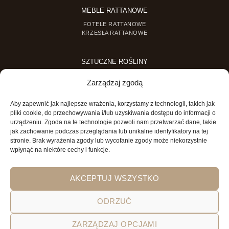
MEBLE RATTANOWE
FOTELE RATTANOWE
KRZESŁA RATTANOWE
SZTUCZNE ROŚLINY
SZTUCZNE DRZEWKA
Zarządzaj zgodą
SZTUCZNE ROŚLINY DONICZKOWE
Aby zapewnić jak najlepsze wrażenia, korzystamy z technologii, takich jak
MINI OGRODY
pliki cookie, do przechowywania i/lub uzyskiwania dostępu do informacji o
urządzeniu. Zgoda na te technologie pozwoli nam przetwarzać dane, takie
MINI OGRÓD DLA DZIECI
jak zachowanie podczas przeglądania lub unikalne identyfikatory na tej
stronie. Brak wyrażenia zgody lub wycofanie zgody może niekorzystnie
wpłynąć na niektóre cechy i funkcje.
AKCEPTUJ WSZYSTKO
ODRZUĆ
POLITYKA PRYWATNOŚCI
REGULAMIN SKLEPU ON-LINE
ZARZĄDZAJ OPCJAMI