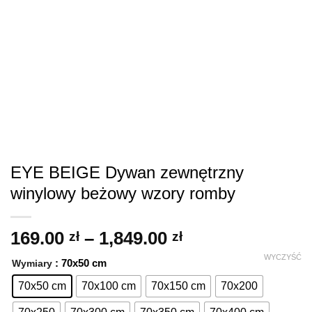
EYE BEIGE Dywan zewnętrzny
winylowy beżowy wzory romby
Zakres
169.00
–
1,849.00
zł
zł
cen:
WYCZYŚĆ
: 70x50 cm
Wymiary
od
169.00 zł
70x50 cm
70x100 cm
70x150 cm
70x200
do