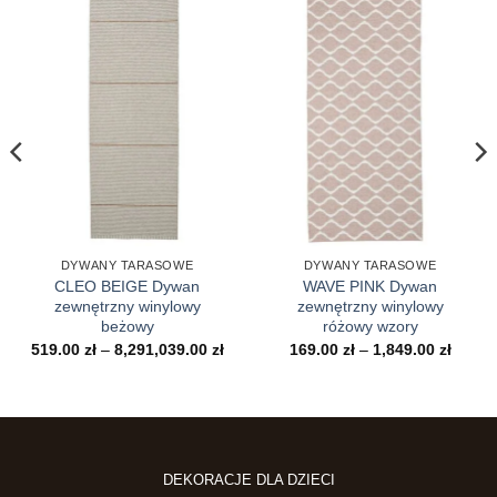
DYWANY TARASOWE
DYWANY TARASOWE
CLEO BEIGE Dywan
WAVE PINK Dywan
zewnętrzny winylowy
zewnętrzny winylowy
beżowy
różowy wzory
es
Zakres
Zakre
519.00
zł
–
8,291,039.00
zł
169.00
zł
–
1,849.00
zł
cen:
cen:
od
od
0 zł
519.00 zł
169.00
do
do
.00 zł
8,291,039.00 zł
1,849.
DEKORACJE DLA DZIECI