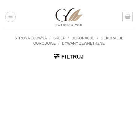
Przejdź
do
treści
/
/
/
STRONA GŁÓWNA
SKLEP
DEKORACJE
DEKORACJE
/
OGRODOWE
DYWANY ZEWNĘTRZNE
FILTRUJ