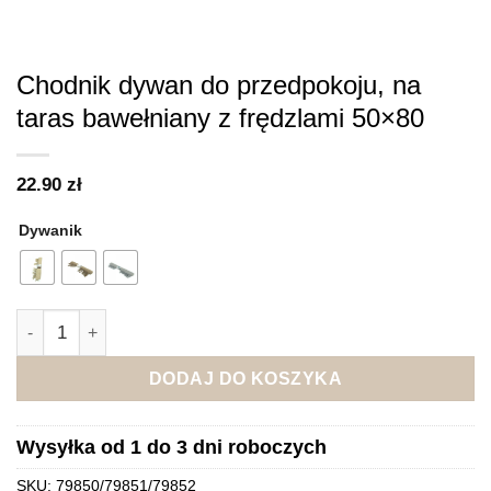
Chodnik dywan do przedpokoju, na
taras bawełniany z frędzlami 50×80
22.90
zł
Dywanik
ilość Chodnik dywan do przedpokoju, na taras bawełniany z f
DODAJ DO KOSZYKA
Wysyłka od 1 do 3 dni roboczych
SKU:
79850/79851/79852