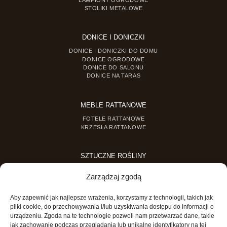
LAMPIONY OGRODOWE
STOLIKI METALOWE
DONICE I DONICZKI
DONICE I DONICZKI DO DOMU
DONICE OGRODOWE
DONICE DO SALONU
DONICE NA TARAS
MEBLE RATTANOWE
FOTELE RATTANOWE
KRZESŁA RATTANOWE
SZTUCZNE ROŚLINY
SZTUCZNE DRZEWKA
Zarządzaj zgodą
SZTUCZNE ROŚLINY DONICZKOWE
Aby zapewnić jak najlepsze wrażenia, korzystamy z technologii, takich jak
MINI OGRODY
pliki cookie, do przechowywania i/lub uzyskiwania dostępu do informacji o
urządzeniu. Zgoda na te technologie pozwoli nam przetwarzać dane, takie
MINI OGRÓD DLA DZIECI
jak zachowanie podczas przeglądania lub unikalne identyfikatory na tej