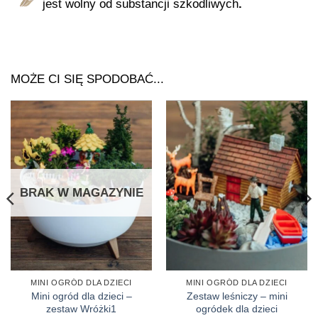
jest wolny od substancji szkodliwych
.
MOŻE CI SIĘ SPODOBAĆ...
BRAK W MAGAZYNIE
MINI OGRÓD DLA DZIECI
MINI OGRÓD DLA DZIECI
Mini ogród dla dzieci –
Zestaw leśniczy – mini
zestaw Wróżki1
ogródek dla dzieci