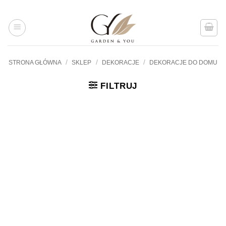
Przejdź
do
treści
/
/
/
STRONA GŁÓWNA
SKLEP
DEKORACJE
DEKORACJE DO DOMU
FILTRUJ