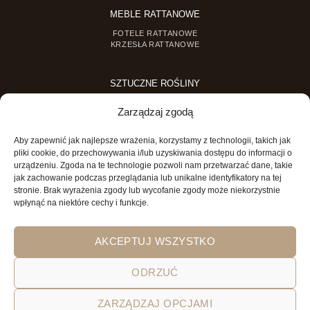
MEBLE RATTANOWE
FOTELE RATTANOWE
KRZESŁA RATTANOWE
SZTUCZNE ROŚLINY
SZTUCZNE DRZEWKA
Zarządzaj zgodą
SZTUCZNE ROŚLINY DONICZKOWE
Aby zapewnić jak najlepsze wrażenia, korzystamy z technologii, takich jak
MINI OGRODY
pliki cookie, do przechowywania i/lub uzyskiwania dostępu do informacji o
urządzeniu. Zgoda na te technologie pozwoli nam przetwarzać dane, takie
MINI OGRÓD DLA DZIECI
jak zachowanie podczas przeglądania lub unikalne identyfikatory na tej
stronie. Brak wyrażenia zgody lub wycofanie zgody może niekorzystnie
wpłynąć na niektóre cechy i funkcje.
AKCEPTUJ WSZYSTKO
ODRZUĆ
ZARZĄDZAJ OPCJAMI
POLITYKA PRYWATNOŚCI
REGULAMIN SKLEPU ON-LINE