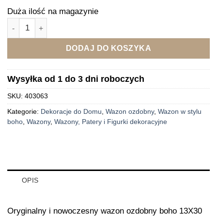
Duża ilość na magazynie
ilość Wazon ozdobny boho 13X30 CM turkusowy Teo
DODAJ DO KOSZYKA
Wysyłka od 1 do 3 dni roboczych
SKU:
403063
Kategorie:
Dekoracje do Domu
,
Wazon ozdobny
,
Wazon w stylu
boho
,
Wazony
,
Wazony, Patery i Figurki dekoracyjne
OPIS
Oryginalny i nowoczesny wazon ozdobny boho 13X30