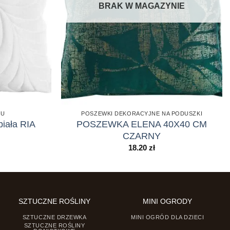
BRAK W MAGAZYNIE
MU
POSZEWKI DEKORACYJNE NA PODUSZKI
iała RIA
POSZEWKA ELENA 40X40 CM
CZARNY
18.20
zł
SZTUCZNE ROŚLINY
MINI OGRODY
SZTUCZNE DRZEWKA
MINI OGRÓD DLA DZIECI
SZTUCZNE ROŚLINY