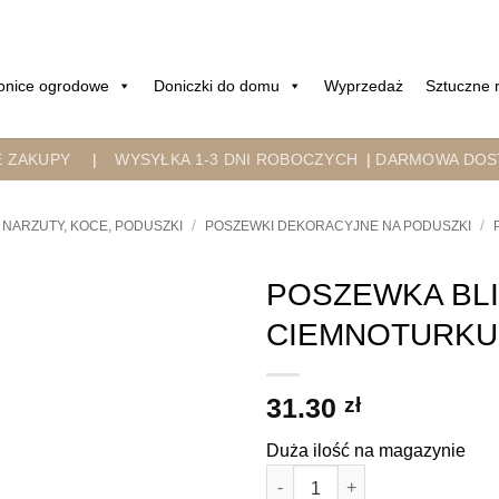
onice ogrodowe
Doniczki do domu
Wyprzedaż
Sztuczne r
E ZAKUPY
|
WYSYŁKA 1-3 DNI ROBOCZYCH
|
DARMOWA DOST
/
/
NARZUTY, KOCE, PODUSZKI
POSZEWKI DEKORACYJNE NA PODUSZKI
POSZEWKA BLI
CIEMNOTURK
31.30
zł
Duża ilość na magazynie
ilość POSZEWKA BLINK 38