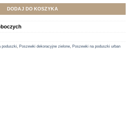
DODAJ DO KOSZYKA
roboczych
a poduszki
,
Poszewki dekoracyjne zielone
,
Poszewki na poduszki urban