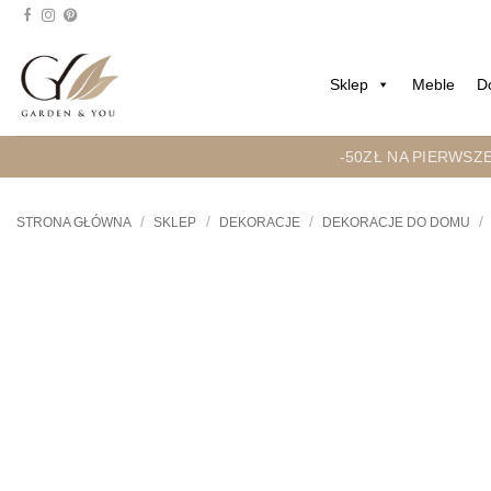
Przejdź
do
treści
Sklep
Meble
D
-50ZŁ NA PIERWSZ
/
/
/
/
STRONA GŁÓWNA
SKLEP
DEKORACJE
DEKORACJE DO DOMU