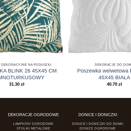
 DEKORACYJNE NA PODUSZKI
DEKORACJE DO DO
A BLINK 26 45X45 CM
Poszewka welwetowa b
EMNOTURKUSOWY
45X45 BIAŁA
31.30
zł
40.70
zł
DEKORACJE OGRODOWE
DONICE I DONICZKI
LAMPIONY OGRODOWE
DONICE I DONICZKI DO DOMU
STOLIKI METALOWE
DONICE OGRODOWE