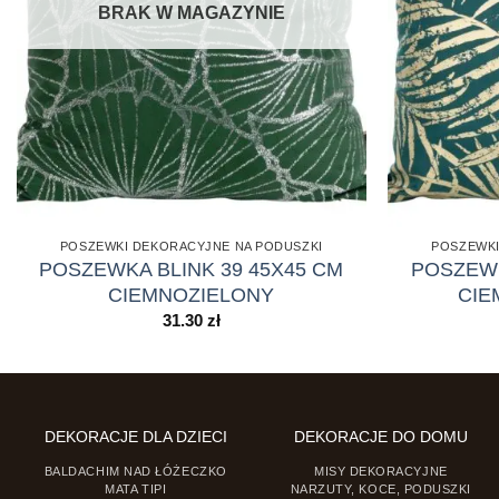
BRAK W MAGAZYNIE
POSZEWKI DEKORACYJNE NA PODUSZKI
POSZEWKI
POSZEWKA BLINK 39 45X45 CM
POSZEWK
CIEMNOZIELONY
CI
31.30
zł
DEKORACJE DLA DZIECI
DEKORACJE DO DOMU
BALDACHIM NAD ŁÓŻECZKO
MISY DEKORACYJNE
MATA TIPI
NARZUTY, KOCE, PODUSZKI