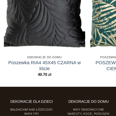
DEKORACJE DO DOMU
POSZEWKI
Poszewka RIA4 45X45 CZARNA w
POSZEWK
liście
CI
40.70
zł
DEKORACJE DLA DZIECI
DEKORACJE DO DOMU
BALDACHIM NAD ŁÓŻECZKO
MISY DEKORACYJNE
MATA TIPI
NARZUTY, KOCE, PODUSZKI