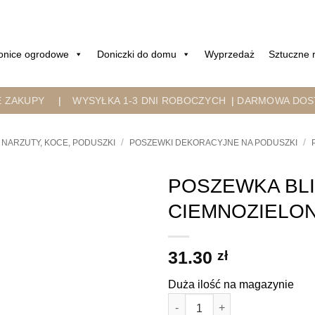
onice ogrodowe
Doniczki do domu
Wyprzedaż
Sztuczne r
E ZAKUPY
|
WYSYŁKA 1-3 DNI ROBOCZYCH
|
DARMOWA DOST
/
/
NARZUTY, KOCE, PODUSZKI
POSZEWKI DEKORACYJNE NA PODUSZKI
POSZEWKA BLI
CIEMNOZIELO
31.30
zł
Duża ilość na magazynie
ilość POSZEWKA BLINK 22 