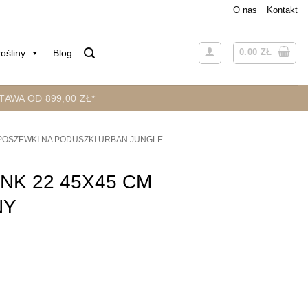
O nas
Kontakt
0.00
ZŁ
ośliny
Blog
AWA OD 899,00 ZŁ*
POSZEWKI NA PODUSZKI URBAN JUNGLE
NK 22 45X45 CM
NY
45X45 CM CIEMNOZIELONY