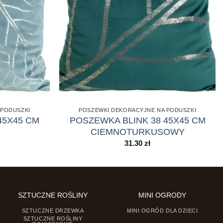
 PODUSZKI
POSZEWKI DEKORACYJNE NA PODUSZKI
45X45 CM
POSZEWKA BLINK 38 45X45 CM
CIEMNOTURKUSOWY
31.30
zł
SZTUCZNE ROŚLINY
MINI OGRODY
SZTUCZNE DRZEWKA
MINI OGRÓD DLA DZIECI
SZTUCZNE ROŚLINY