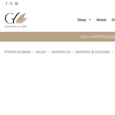
Przejdź
do
treści
Sklep
Meble
D
-50ZŁ NA PIERWSZ
/
/
/
/
STRONA GŁÓWNA
SKLEP
DEKORACJE
DEKORACJE DO DOMU