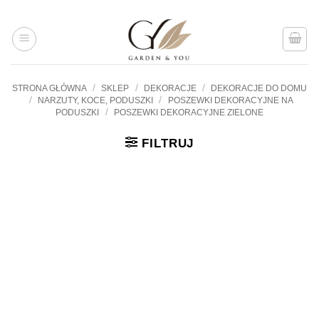
Przejdź
do
treści
/
/
/
STRONA GŁÓWNA
SKLEP
DEKORACJE
DEKORACJE DO DOMU
/
/
NARZUTY, KOCE, PODUSZKI
POSZEWKI DEKORACYJNE NA
/
PODUSZKI
POSZEWKI DEKORACYJNE ZIELONE
FILTRUJ