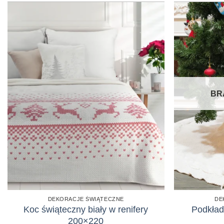
BR
DEKORACJE ŚWIĄTECZNE
DE
Koc świąteczny biały w renifery
Podkład
200×220