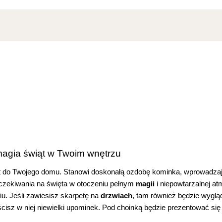
magia świąt w Twoim wnętrzu
t do Twojego domu. Stanowi doskonałą ozdobę kominka, wprowadza
oczekiwania na święta w otoczeniu pełnym
magii
i niepowtarzalnej at
u. Jeśli zawiesisz skarpetę na
drzwiach
, tam również będzie wygl
ścisz w niej niewielki upominek. Pod choinką będzie prezentować si