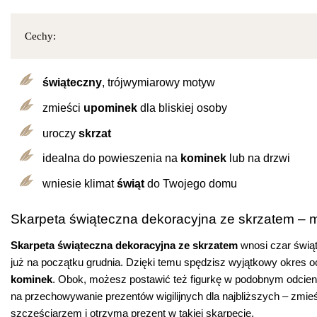
Cechy:
świąteczny
, trójwymiarowy motyw
zmieści
upominek
dla bliskiej osoby
uroczy
skrzat
idealna do powieszenia na
kominek
lub na drzwi
wniesie klimat
świąt
do Twojego domu
Skarpeta świąteczna dekoracyjna ze skrzatem – 
Skarpeta świąteczna dekoracyjna ze skrzatem
wnosi czar świą
już na początku grudnia. Dzięki temu spędzisz wyjątkowy okres 
kominek
. Obok, możesz postawić też figurkę w podobnym odcieni
na przechowywanie prezentów wigilijnych dla najbliższych – zmie
szczęściarzem i otrzyma prezent w takiej skarpecie.