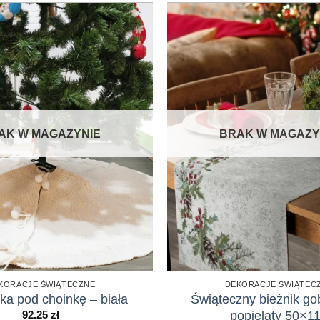
AK W MAGAZYNIE
BRAK W MAGAZY
KORACJE ŚWIĄTECZNE
DEKORACJE ŚWIĄTEC
ka pod choinkę – biała
Świąteczny bieżnik go
popielaty 50×1
92.25
zł