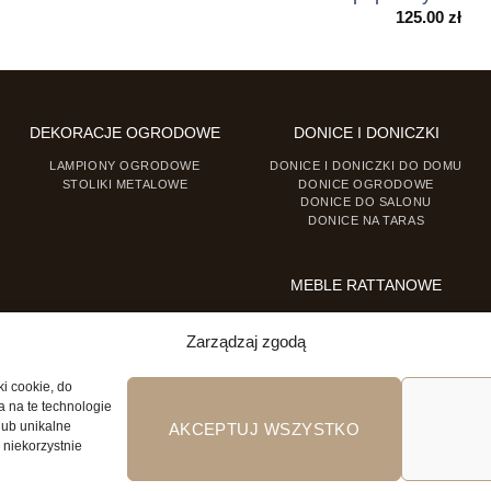
125.00
zł
DEKORACJE OGRODOWE
DONICE I DONICZKI
LAMPIONY OGRODOWE
DONICE I DONICZKI DO DOMU
STOLIKI METALOWE
DONICE OGRODOWE
DONICE DO SALONU
DONICE NA TARAS
MEBLE RATTANOWE
FOTELE RATTANOWE
KRZESŁA RATTANOWE
Zarządzaj zgodą
ki cookie, do
a na te technologie
lub unikalne
AKCEPTUJ WSZYSTKO
 niekorzystnie