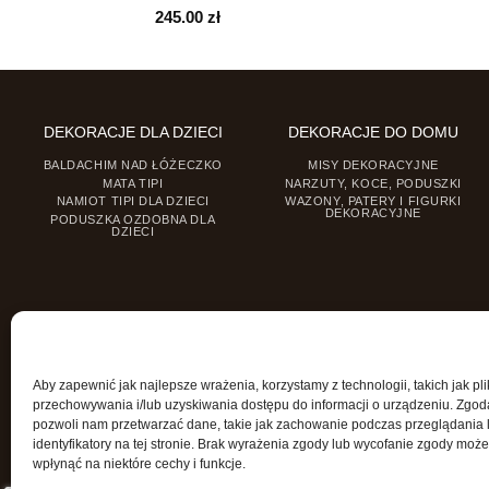
245.00
zł
DEKORACJE DLA DZIECI
DEKORACJE DO DOMU
BALDACHIM NAD ŁÓŻECZKO
MISY DEKORACYJNE
MATA TIPI
NARZUTY, KOCE, PODUSZKI
NAMIOT TIPI DLA DZIECI
WAZONY, PATERY I FIGURKI
DEKORACYJNE
PODUSZKA OZDOBNA DLA
DZIECI
Aby zapewnić jak najlepsze wrażenia, korzystamy z technologii, takich jak pli
przechowywania i/lub uzyskiwania dostępu do informacji o urządzeniu. Zgod
pozwoli nam przetwarzać dane, takie jak zachowanie podczas przeglądania 
identyfikatory na tej stronie. Brak wyrażenia zgody lub wycofanie zgody może
wpłynąć na niektóre cechy i funkcje.