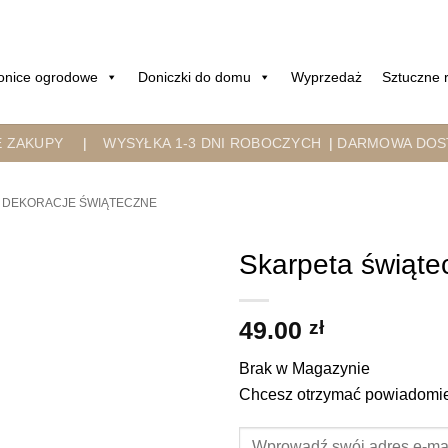
onice ogrodowe
Doniczki do domu
Wyprzedaż
Sztuczne r
E ZAKUPY
|
WYSYŁKA 1-3 DNI ROBOCZYCH
|
DARMOWA DOST
DEKORACJE ŚWIĄTECZNE
Skarpeta świąte
49.00
zł
Brak w Magazynie
Chcesz otrzymać powiadomien