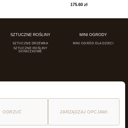
175.60
zł
SZTUCZNE ROŚLINY
MINI OGRODY
SZTUCZNE DRZEWKA
MINI OGRÓD DLA DZIECI
SZTUCZNE ROŚLINY
DONICZKOWE
ODRZUĆ
ZARZĄDZAJ OPCJAMI