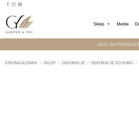
Przejdź
do
treści
Sklep
Meble
D
-50ZŁ NA PIERWSZ
/
/
/
/
STRONA GŁÓWNA
SKLEP
DEKORACJE
DEKORACJE DO DOMU