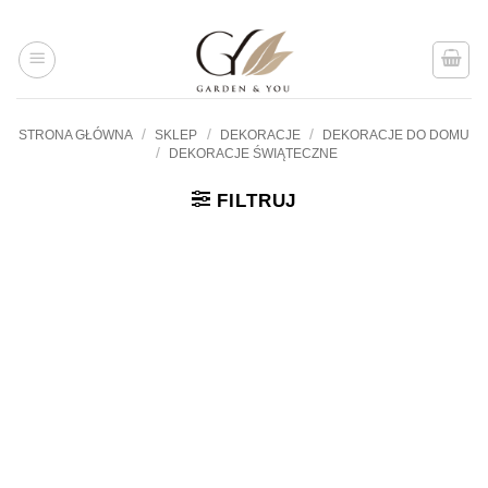
Przejdź
do
treści
/
/
/
STRONA GŁÓWNA
SKLEP
DEKORACJE
DEKORACJE DO DOMU
/
DEKORACJE ŚWIĄTECZNE
FILTRUJ