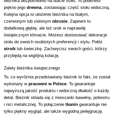
bieżnika bezpośrednio na blacie stołu. To podkreśli
piękno jego
drewna
, zostawiając część stołu widoczną.
Kolejna opcja to ułożenie bieżnika na białym,
czerwonym lub zielonym
obrusie
. Zapewni to
dodatkową głębię, ale też urok w naprawdę
świątecznym klimacie. Możesz dostosować dekoracje
stołu do swoich osobistych preferencji i stylu. Połóż
stroik
lub świeczkę. Zachwycisz swoich gości, którzy
przybędą na wigilijną kolację.
Zalety bieżnika świątecznego
To, co wyróżnia przedstawiany bieżnik to fakt, że został
wykonany w
pracowni w Polsce
. To gwarantuje
najwyższą jakość produktu i widoczną dbałość o każdy
detal. Bieżnik składa się z mieszanki bawełny, poliestru
i nici metalicznej. To połączenie
tkanin
gwarantuje nie
tylko piękny wygląd, ale także wygodną pielęgnację.