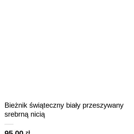
Bieżnik świąteczny biały przeszywany
srebrną nicią
95.00
zł