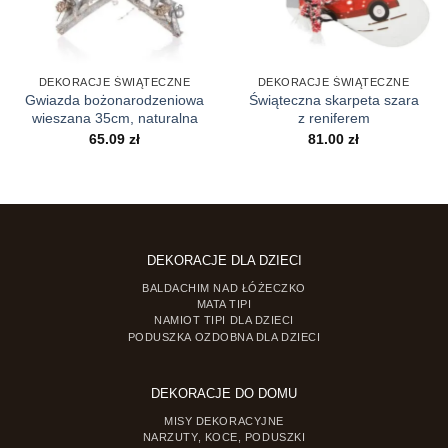
DEKORACJE ŚWIĄTECZNE
DEKORACJE ŚWIĄTECZNE
Gwiazda bożonarodzeniowa
Świąteczna skarpeta szara
wieszana 35cm, naturalna
z reniferem
65.09
zł
81.00
zł
DEKORACJE DLA DZIECI
BALDACHIM NAD ŁÓŻECZKO
MATA TIPI
NAMIOT TIPI DLA DZIECI
PODUSZKA OZDOBNA DLA DZIECI
DEKORACJE DO DOMU
MISY DEKORACYJNE
NARZUTY, KOCE, PODUSZKI