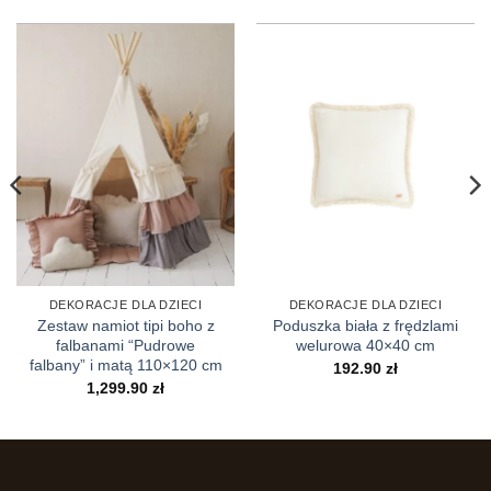
DEKORACJE DLA DZIECI
DEKORACJE DLA DZIECI
Zestaw namiot tipi boho z
Poduszka biała z frędzlami
falbanami “Pudrowe
welurowa 40×40 cm
falbany” i matą 110×120 cm
192.90
zł
1,299.90
zł