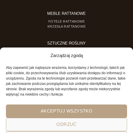
MEBLE RATTANOWE
FOTELE RATTANOWE
KRZESŁA RATTANOWE
SZTUCZNE ROŚLINY
SZTUCZNE DRZEWKA
Zarządzaj zgodą
SZTUCZNE ROŚLINY DONICZKOWE
Aby zapewnić jak najlepsze wrażenia, korzystamy z technologii, takich jak
MINI OGRODY
pliki cookie, do przechowywania i/lub uzyskiwania dostępu do informacji o
urządzeniu. Zgoda na te technologie pozwoli nam przetwarzać dane, takie
MINI OGRÓD DLA DZIECI
jak zachowanie podczas przeglądania lub unikalne identyfikatory na tej
stronie. Brak wyrażenia zgody lub wycofanie zgody może niekorzystnie
wpłynąć na niektóre cechy i funkcje.
AKCEPTUJ WSZYSTKO
ODRZUĆ