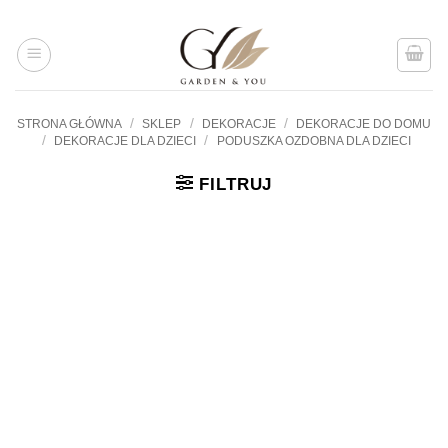
Przejdź
do
treści
/
/
/
STRONA GŁÓWNA
SKLEP
DEKORACJE
DEKORACJE DO DOMU
/
/
DEKORACJE DLA DZIECI
PODUSZKA OZDOBNA DLA DZIECI
FILTRUJ