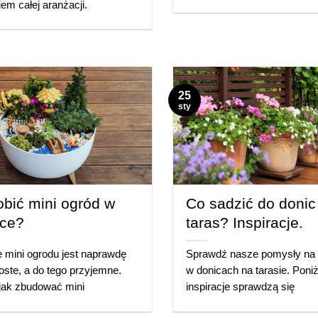
iem całej aranżacji.
25
sty
obić mini ogród w
Co sadzić do donic
zce?
taras? Inspiracje.
 mini ogrodu jest naprawdę
Sprawdź nasze pomysły na 
oste, a do tego przyjemne.
w donicach na tarasie. Poniż
jak zbudować mini
inspiracje sprawdzą się