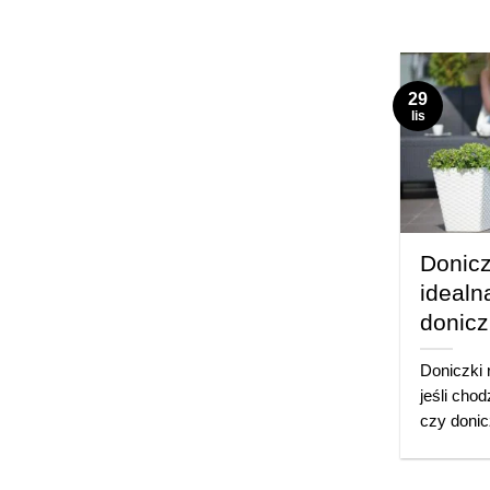
29
lis
Donicz
idealn
donicz
Doniczki 
jeśli chod
czy donic