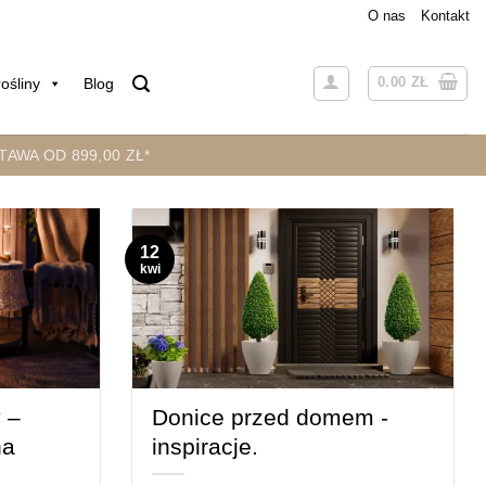
O nas
Kontakt
0.00
ZŁ
ośliny
Blog
AWA OD 899,00 ZŁ*
12
kwi
 –
Donice przed domem -
na
inspiracje.