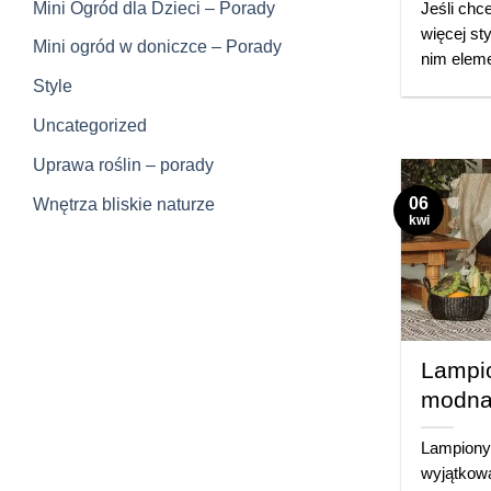
Mini Ogród dla Dzieci – Porady
Jeśli ch
więcej st
Mini ogród w doniczce – Porady
nim eleme
Style
Uncategorized
Uprawa roślin – porady
06
Wnętrza bliskie naturze
kwi
Lampio
modna
Lampiony 
wyjątkow