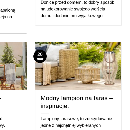
Donice przed domem, to dobry sposób
na udekorowanie swojego wejścia
zapaloną
domu i dodanie mu wyjątkowego
acja na
20
mar
-
Modny lampion na taras –
inspiracje.
ć i
Lampiony tarasowe, to zdecydowanie
wy.
jedne z najchętniej wybieranych