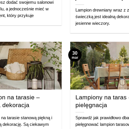
cesz dodać swojemu salonowi
ylu, a jednocześnie mieć w
Lampion drewniany wraz z 
nt, który przykuje
świeczką jest idealną dekor
jesienne wieczory.
30
mar
n na tarasie –
Lampiony na taras 
 dekoracja
pielęgnacja
na tarasie stanową piękną i
Sprawdź jak prawidłowo dba
ą dekorację. Są ciekawym
pielęgnować lampion taraso