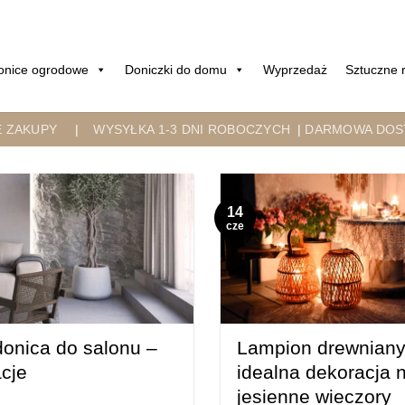
onice ogrodowe
Doniczki do domu
Wyprzedaż
Sztuczne r
E ZAKUPY
|
WYSYŁKA 1-3 DNI ROBOCZYCH
|
DARMOWA DOST
14
cze
onica do salonu –
Lampion drewniany
cje
idealna dekoracja 
jesienne wieczory