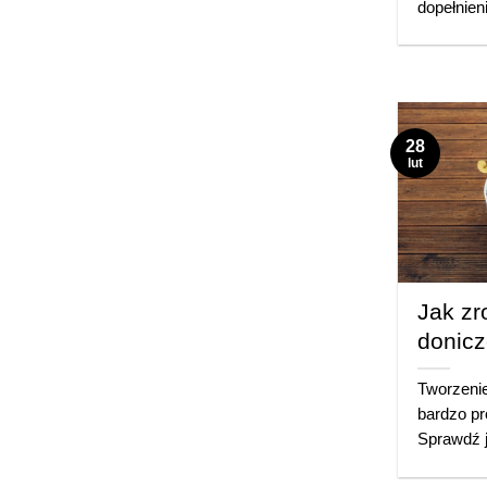
dopełnien
28
lut
Jak zr
donic
Tworzenie
bardzo pr
Sprawdź 