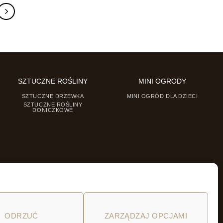
SZTUCZNE ROŚLINY
MINI OGRODY
SZTUCZNE DRZEWKA
MINI OGRÓD DLA DZIECI
SZTUCZNE ROŚLINY
DONICZKOWE
ODRZUĆ
ZARZĄDZAJ OPCJAMI