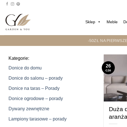
Przejdź
do
treści
Sklep
Meble
D
-50ZŁ NA PIERWSZ
Kategorie:
26
Donice do domu
cze
Donice do salonu – porady
Donice na taras – Porady
Donice ogrodowe – porady
Duża d
Dywany zewnętrzne
aranża
Lampiony tarasowe – porady