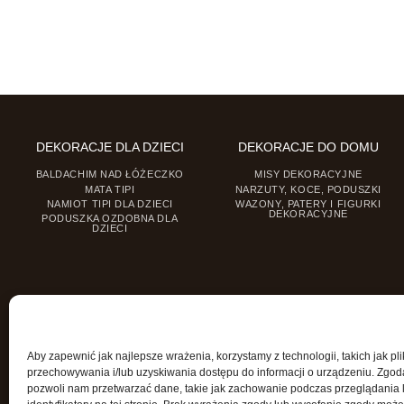
DEKORACJE DLA DZIECI
DEKORACJE DO DOMU
BALDACHIM NAD ŁÓŻECZKO
MISY DEKORACYJNE
MATA TIPI
NARZUTY, KOCE, PODUSZKI
NAMIOT TIPI DLA DZIECI
WAZONY, PATERY I FIGURKI
DEKORACYJNE
PODUSZKA OZDOBNA DLA
DZIECI
Aby zapewnić jak najlepsze wrażenia, korzystamy z technologii, takich jak pli
przechowywania i/lub uzyskiwania dostępu do informacji o urządzeniu. Zgod
pozwoli nam przetwarzać dane, takie jak zachowanie podczas przeglądania 