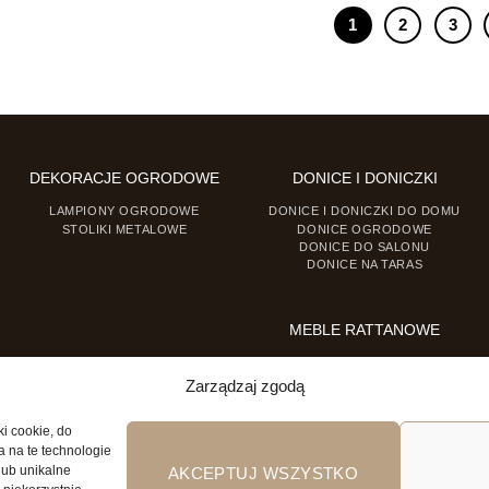
1
2
3
DEKORACJE OGRODOWE
DONICE I DONICZKI
LAMPIONY OGRODOWE
DONICE I DONICZKI DO DOMU
STOLIKI METALOWE
DONICE OGRODOWE
DONICE DO SALONU
DONICE NA TARAS
MEBLE RATTANOWE
FOTELE RATTANOWE
KRZESŁA RATTANOWE
Zarządzaj zgodą
ki cookie, do
a na te technologie
lub unikalne
AKCEPTUJ WSZYSTKO