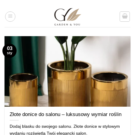
Przejdź
do
treści
03
sty
Złote donice do salonu – luksusowy wymiar roślin
Dodaj blasku do swojego salonu. Złote donice w stylowym
wydaniu rozświetlą Twój elegancki salon.