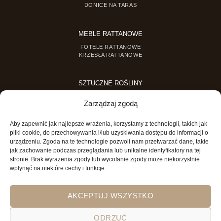
DONICE NA TARAS
MEBLE RATTANOWE
FOTELE RATTANOWE
KRZESŁA RATTANOWE
SZTUCZNE ROŚLINY
SZTUCZNE DRZEWKA
Zarządzaj zgodą
SZTUCZNE ROŚLINY DONICZKOWE
Aby zapewnić jak najlepsze wrażenia, korzystamy z technologii, takich jak
MINI OGRODY
pliki cookie, do przechowywania i/lub uzyskiwania dostępu do informacji o
urządzeniu. Zgoda na te technologie pozwoli nam przetwarzać dane, takie
MINI OGRÓD DLA DZIECI
jak zachowanie podczas przeglądania lub unikalne identyfikatory na tej
stronie. Brak wyrażenia zgody lub wycofanie zgody może niekorzystnie
wpłynąć na niektóre cechy i funkcje.
AKCEPTUJ WSZYSTKO
ODRZUĆ