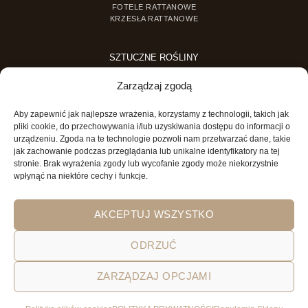
FOTELE RATTANOWE
KRZESŁA RATTANOWE
SZTUCZNE ROŚLINY
SZTUCZNE DRZEWKA
Zarządzaj zgodą
SZTUCZNE ROŚLINY DONICZKOWE
Aby zapewnić jak najlepsze wrażenia, korzystamy z technologii, takich jak
MINI OGRODY
pliki cookie, do przechowywania i/lub uzyskiwania dostępu do informacji o
urządzeniu. Zgoda na te technologie pozwoli nam przetwarzać dane, takie
MINI OGRÓD DLA DZIECI
jak zachowanie podczas przeglądania lub unikalne identyfikatory na tej
stronie. Brak wyrażenia zgody lub wycofanie zgody może niekorzystnie
wpłynąć na niektóre cechy i funkcje.
AKCEPTUJ WSZYSTKO
ODRZUĆ
POLITYKA PRYWATNOŚCI
REGULAMIN SKLEPU ON-LINE
ZARZĄDZAJ OPCJAMI
WYSYŁKA
DOSTAWA
ZWROTY
HOME
GARDEN AND YOU