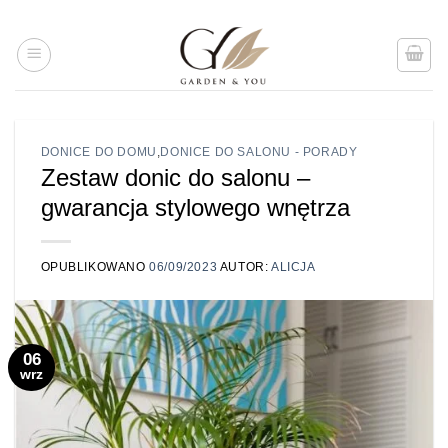
Przejdź
do
treści
DONICE DO DOMU
,
DONICE DO SALONU - PORADY
Zestaw donic do salonu –
gwarancja stylowego wnętrza
OPUBLIKOWANO
06/09/2023
AUTOR:
ALICJA
06
wrz