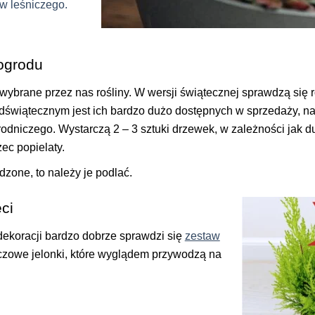
w leśniczego.
ogrodu
ybrane przez nas rośliny. W wersji świątecznej sprawdzą się r
rzedświątecznym jest ich bardzo dużo dostępnych w sprzedaży, 
rodniczego. Wystarczą 2 – 3 sztuki drzewek, w zależności jak
ec popielaty.
zone, to należy je podlać.
ci
dekoracji bardzo dobrze sprawdzi się
zestaw
owe jelonki, które wyglądem przywodzą na