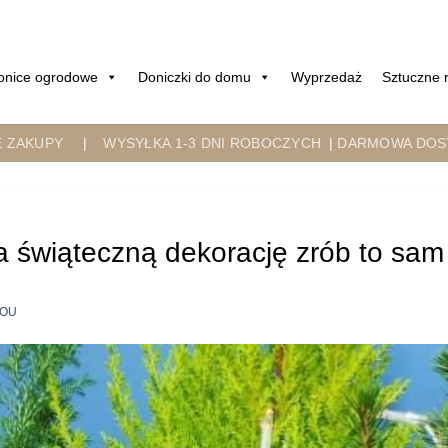
onice ogrodowe
Doniczki do domu
Wyprzedaż
Sztuczne r
E ZAKUPY
|
WYSYŁKA 1-3 DNI ROBOCZYCH
|
DARMOWA DOST
 świąteczną dekorację zrób to sam 
OU