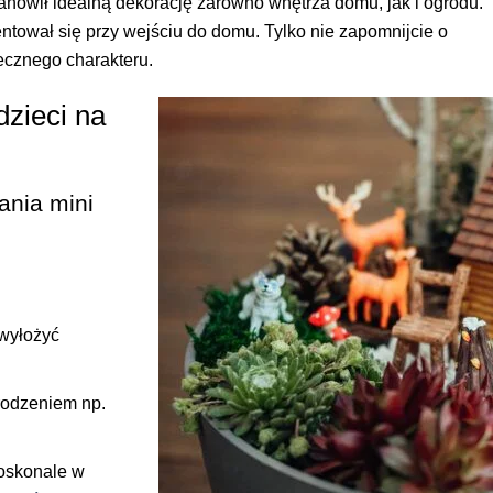
anowił idealną dekorację zarówno wnętrza domu, jak i ogrodu.
ntował się przy wejściu do domu. Tylko nie zapomnijcie o
ecznego charakteru.
dzieci na
ania mini
 wyłożyć
rodzeniem np.
doskonale w