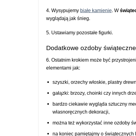
4. Wysypujemy
białe kamienie
. W
świąte
wyglądają jak śnieg.
5. Ustawiamy pozostałe figurki.
Dodatkowe ozdoby świąteczne 
6. Ostatnim krokiem może być przystroje
elementami jak:
szyszki, orzechy włoskie, plastry drew
gałązki: brzozy, choinki czy innych drz
bardzo ciekawie wygląda sztuczny mec
własnoręcznych dekoracji,
można też wykorzystać inne ozdoby św
na koniec pamiętajmy o świątecznych