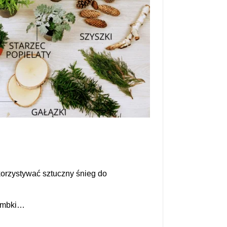
korzystywać sztuczny śnieg do
bombki…