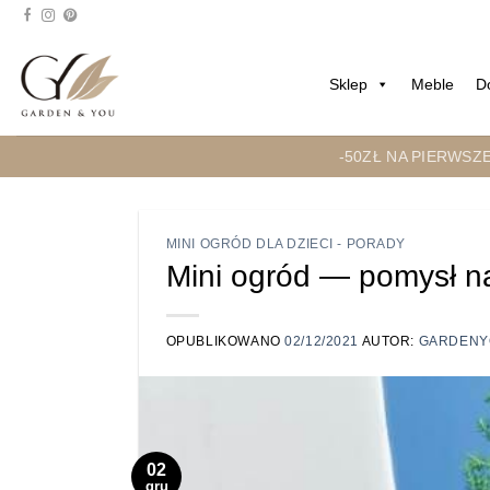
Przejdź
do
treści
Sklep
Meble
D
-50ZŁ NA PIERWSZ
MINI OGRÓD DLA DZIECI - PORADY
Mini ogród — pomysł na
OPUBLIKOWANO
02/12/2021
AUTOR:
GARDENY
02
gru