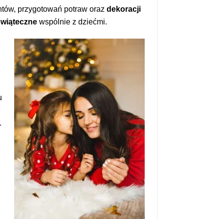
ntów, przygotowań potraw oraz
dekoracji
świąteczne
wspólnie z dziećmi.
u
.