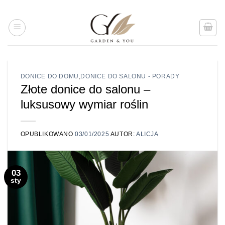
Przejdź
do
treści
DONICE DO DOMU
,
DONICE DO SALONU - PORADY
Złote donice do salonu –
luksusowy wymiar roślin
OPUBLIKOWANO
03/01/2025
AUTOR:
ALICJA
03
sty