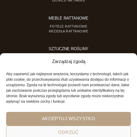
DONICE NA TARAS
MEBLE RATTANOWE
FOTELE RATTANOWE
KRZESŁA RATTANOWE
SZTUCZNE ROŚLINY
SZTUCZNE DRZEWKA
Zarządzaj zgodą
SZTUCZNE ROŚLINY DONICZKOWE
Aby zapewnić jak najlepsze wrażenia, korzystamy z technologii, takich jak
MINI OGRODY
pliki cookie, do przechowywania i/lub uzyskiwania dostępu do informacji o
urządzeniu. Zgoda na te technologie pozwoli nam przetwarzać dane, takie
MINI OGRÓD DLA DZIECI
jak zachowanie podczas przeglądania lub unikalne identyfikatory na tej
stronie. Brak wyrażenia zgody lub wycofanie zgody może niekorzystnie
wpłynąć na niektóre cechy i funkcje.
AKCEPTUJ WSZYSTKO
ODRZUĆ