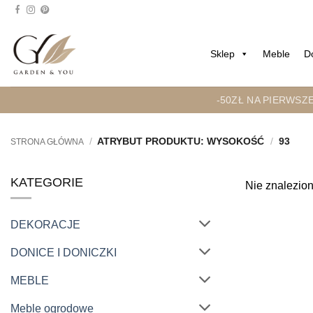
Przejdź
do
treści
Sklep
Meble
D
-50ZŁ NA PIERWSZ
/
ATRYBUT PRODUKTU: WYSOKOŚĆ
/
93
STRONA GŁÓWNA
KATEGORIE
Nie znalezion
DEKORACJE
DONICE I DONICZKI
MEBLE
Meble ogrodowe