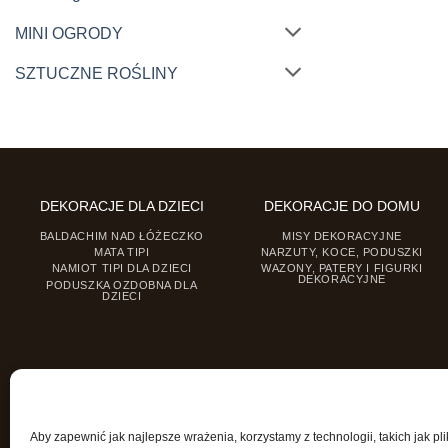
MINI OGRODY
SZTUCZNE ROŚLINY
DEKORACJE DLA DZIECI
DEKORACJE DO DOMU
BALDACHIM NAD ŁÓŻECZKO
MISY DEKORACYJNE
MATA TIPI
NARZUTY, KOCE, PODUSZKI
NAMIOT TIPI DLA DZIECI
WAZONY, PATERY I FIGURKI
DEKORACYJNE
PODUSZKA OZDOBNA DLA
DZIECI
Aby zapewnić jak najlepsze wrażenia, korzystamy z technologii, takich jak pli