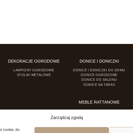
DEKORACJE OGRODOWE
DONICE I DONICZKI
LAMPIONY OGRODOWE
DONICE I DONICZKI DO DOMU
STOLIKI METALOWE
DONICE OGRODOWE
DONICE DO SALONU
DONICE NA TARAS
MEBLE RATTANOWE
FOTELE RATTANOWE
KRZESŁA RATTANOWE
Zarządzaj zgodą
ki cookie, do