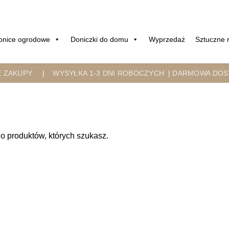
onice ogrodowe
Doniczki do domu
Wyprzedaż
Sztuczne r
E ZAKUPY
|
WYSYŁKA 1-3 DNI ROBOCZYCH
|
DARMOWA DOST
o produktów, których szukasz.