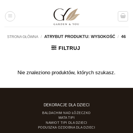
Przejdź
do
treści
/
ATRYBUT PRODUKTU: WYSOKOŚĆ
/
46
STRONA GŁÓWNA
FILTRUJ
Nie znaleziono produktów, których szukasz.
DEKORACJE DLA DZIECI
BALDACHIM NAD ŁÓŻECZKO
MATA TIPI
NAMIOT TIPI DLA DZIECI
PODUSZKA OZDOBNA DLA DZIECI