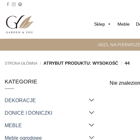
Przejdź
do
treści
Sklep
Meble
D
-50ZŁ NA PIERWSZ
/
ATRYBUT PRODUKTU: WYSOKOŚĆ
/
44
STRONA GŁÓWNA
KATEGORIE
Nie znalezion
DEKORACJE
DONICE I DONICZKI
MEBLE
Meble ogrodowe