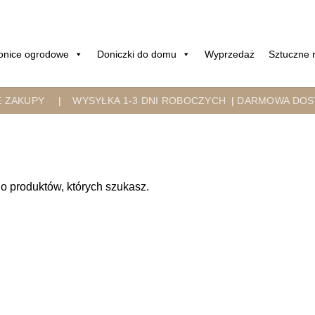
onice ogrodowe
Doniczki do domu
Wyprzedaż
Sztuczne r
E ZAKUPY
|
WYSYŁKA 1-3 DNI ROBOCZYCH
|
DARMOWA DOST
o produktów, których szukasz.