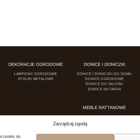
DEKORACJE OGRODOWE
DONICE I DONICZKI
LAMPIONY OGRODOWE
DONICE I DONICZKI DO DOMU
STOLIKI METALOWE
DONICE OGRODOWE
DONICE DO SALONU
DONICE NA TARAS
MEBLE RATTANOWE
FOTELE RATTANOWE
KRZESŁA RATTANOWE
Zarządzaj zgodą
ki cookie, do