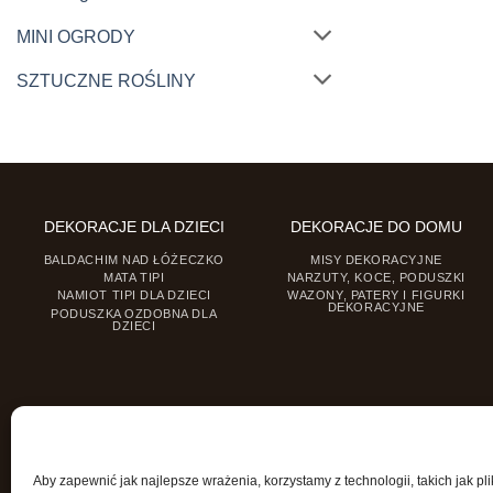
MINI OGRODY
SZTUCZNE ROŚLINY
DEKORACJE DLA DZIECI
DEKORACJE DO DOMU
BALDACHIM NAD ŁÓŻECZKO
MISY DEKORACYJNE
MATA TIPI
NARZUTY, KOCE, PODUSZKI
NAMIOT TIPI DLA DZIECI
WAZONY, PATERY I FIGURKI
DEKORACYJNE
PODUSZKA OZDOBNA DLA
DZIECI
Aby zapewnić jak najlepsze wrażenia, korzystamy z technologii, takich jak pli