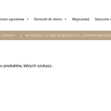
onice ogrodowe
Doniczki do domu
Wyprzedaż
Sztuczne r
E ZAKUPY
|
WYSYŁKA 1-3 DNI ROBOCZYCH
|
DARMOWA DOST
o produktów, których szukasz.