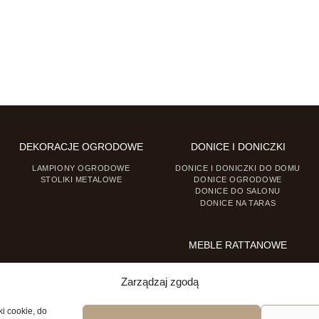
DEKORACJE OGRODOWE
DONICE I DONICZKI
LAMPIONY OGRODOWE
DONICE I DONICZKI DO DOMU
STOLIKI METALOWE
DONICE OGRODOWE
DONICE DO SALONU
DONICE NA TARAS
MEBLE RATTANOWE
FOTELE RATTANOWE
KRZESŁA RATTANOWE
Zarządzaj zgodą
ki cookie, do