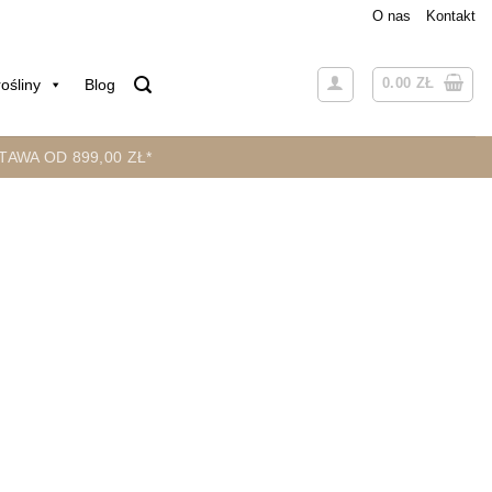
O nas
Kontakt
0.00
ZŁ
ośliny
Blog
AWA OD 899,00 ZŁ*