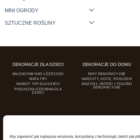
MINI OGRODY
SZTUCZNE ROŚLINY
DEKORACJE DLA DZIECI
DEKORACJE DO DOMU
BALDACHIM NAD ŁÓŻECZKO
MISY DEKORACYJNE
MATA TIPI
NARZUTY, KOCE, PODUSZKI
NAMIOT TIPI DLA DZIECI
WAZONY, PATERY I FIGURKI
DEKORACYJNE
PODUSZKA OZDOBNA DLA
DZIECI
Aby zapewnić jak najlepsze wrażenia, korzystamy z technologii, takich jak pli