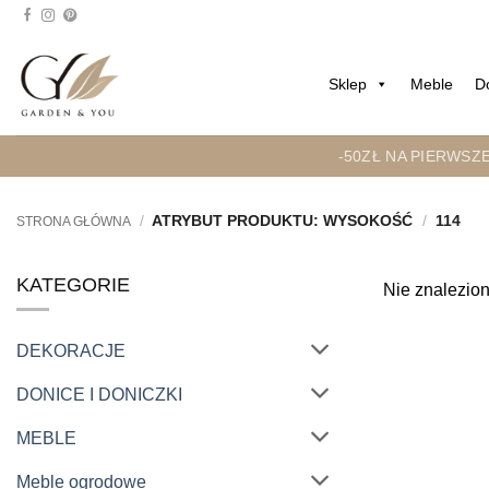
Przejdź
do
treści
Sklep
Meble
D
-50ZŁ NA PIERWSZ
/
ATRYBUT PRODUKTU: WYSOKOŚĆ
/
114
STRONA GŁÓWNA
KATEGORIE
Nie znalezion
DEKORACJE
DONICE I DONICZKI
MEBLE
Meble ogrodowe