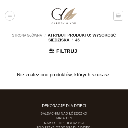
Przejdź
do
treści
/
ATRYBUT PRODUKTU: WYSOKOŚĆ
STRONA GŁÓWNA
SIEDZISKA
/
45
FILTRUJ
Nie znaleziono produktów, których szukasz.
DEKORACJE DLA DZIECI
BALDACHIM NAD ŁÓŻECZKO
MATA TIPI
NAMIOT TIPI DLA DZIECI
PODUSZKA OZDOBNA DLA DZIECI