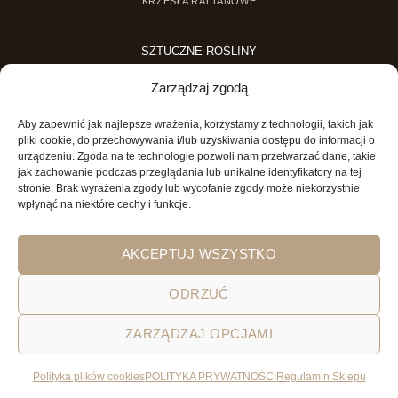
KRZESŁA RATTANOWE
SZTUCZNE ROŚLINY
SZTUCZNE DRZEWKA
Zarządzaj zgodą
SZTUCZNE ROŚLINY DONICZKOWE
Aby zapewnić jak najlepsze wrażenia, korzystamy z technologii, takich jak
MINI OGRODY
pliki cookie, do przechowywania i/lub uzyskiwania dostępu do informacji o
urządzeniu. Zgoda na te technologie pozwoli nam przetwarzać dane, takie
MINI OGRÓD DLA DZIECI
jak zachowanie podczas przeglądania lub unikalne identyfikatory na tej
stronie. Brak wyrażenia zgody lub wycofanie zgody może niekorzystnie
wpłynąć na niektóre cechy i funkcje.
AKCEPTUJ WSZYSTKO
ODRZUĆ
ZARZĄDZAJ OPCJAMI
POLITYKA PRYWATNOŚCI
REGULAMIN SKLEPU ON-LINE
WYSYŁKA
DOSTAWA
ZWROTY
HOME
GARDEN AND YOU
Polityka plików cookies
POLITYKA PRYWATNOŚCI
Regulamin Sklepu
Wszystkie prawa zastrzeżone 2026 © Garden&You