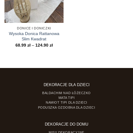
DONICE I DONICZKI
Wysoka Donica Rattanowa
Slim Kwadrat
Zakres
68.99
zł
–
124.90
zł
cen:
od
68.99 zł
do
124.90 zł
DEKORACJE DLA DZIECI
BALDACHIM NAD ŁÓŻECZKO
MATA TIPI
NAMIOT TIPI DLA DZIECI
PODUSZKA OZDOBNA DLA DZIECI
DEKORACJE DO DOMU
MISY DEKORACYJNE