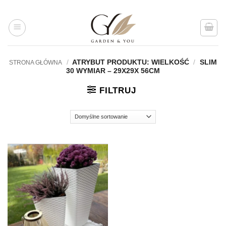
Przejdź
do
treści
/
ATRYBUT PRODUKTU: WIELKOŚĆ
/
SLIM
STRONA GŁÓWNA
30 WYMIAR – 29X29X 56CM
FILTRUJ