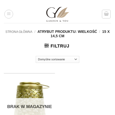
Przejdź
do
treści
/
ATRYBUT PRODUKTU: WIELKOŚĆ
/
15 X
STRONA GŁÓWNA
14,5 CM
FILTRUJ
BRAK W MAGAZYNIE