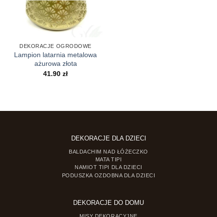
DEKORACJE OGRODOWE
Lampion latarnia metalowa
ażurowa złota
41.90
zł
DEKORACJE DLA DZIECI
BALDACHIM NAD ŁÓŻECZKO
MATA TIPI
NAMIOT TIPI DLA DZIECI
PODUSZKA OZDOBNA DLA DZIECI
DEKORACJE DO DOMU
MISY DEKORACYJNE