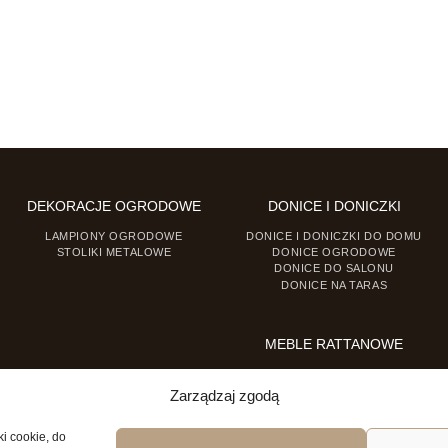
DEKORACJE OGRODOWE
DONICE I DONICZKI
LAMPIONY OGRODOWE
DONICE I DONICZKI DO DOMU
STOLIKI METALOWE
DONICE OGRODOWE
DONICE DO SALONU
DONICE NA TARAS
MEBLE RATTANOWE
FOTELE RATTANOWE
KRZESŁA RATTANOWE
Zarządzaj zgodą
ki cookie, do