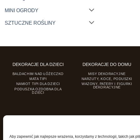
MINI OGRODY
SZTUCZNE ROŚLINY
DEKORACJE DLA DZIECI
DEKORACJE DO DOMU
BALDACHIM NAD ŁÓŻECZKO
MISY DEKORACYJNE
MATA TIPI
NARZUTY, KOCE, PODUSZKI
NAMIOT TIPI DLA DZIECI
WAZONY, PATERY I FIGURKI
DEKORACYJNE
PODUSZKA OZDOBNA DLA
DZIECI
Aby zapewnić jak najlepsze wrażenia, korzystamy z technologii, takich jak pli