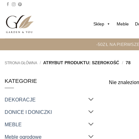
Przejdź
do
treści
Sklep
Meble
D
-50ZŁ NA PIERWSZ
/
ATRYBUT PRODUKTU: SZEROKOŚĆ
/
78
STRONA GŁÓWNA
KATEGORIE
Nie znalezion
DEKORACJE
DONICE I DONICZKI
MEBLE
Meble ogrodowe