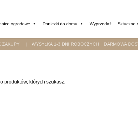
onice ogrodowe
Doniczki do domu
Wyprzedaż
Sztuczne r
E ZAKUPY
|
WYSYŁKA 1-3 DNI ROBOCZYCH
|
DARMOWA DOST
o produktów, których szukasz.