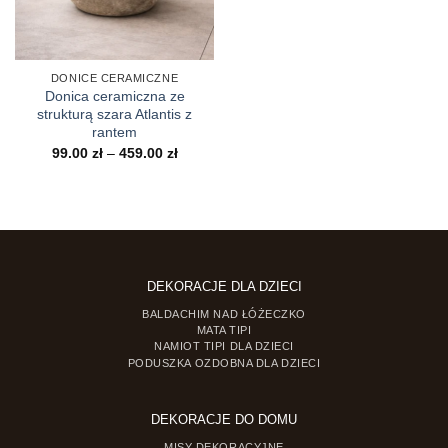
DONICE CERAMICZNE
Donica ceramiczna ze
strukturą szara Atlantis z
rantem
Zakres
99.00
zł
–
459.00
zł
cen:
od
99.00 zł
do
459.00 zł
DEKORACJE DLA DZIECI
BALDACHIM NAD ŁÓŻECZKO
MATA TIPI
NAMIOT TIPI DLA DZIECI
PODUSZKA OZDOBNA DLA DZIECI
DEKORACJE DO DOMU
MISY DEKORACYJNE