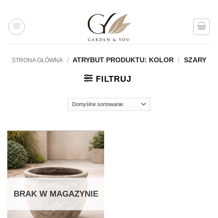
Przejdź
do
treści
/
ATRYBUT PRODUKTU: KOLOR
/
SZARY
STRONA GŁÓWNA
FILTRUJ
BRAK W MAGAZYNIE