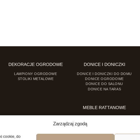
DEKORACJE OGRODOWE
DONICE I DONICZKI
LAMPIONY OGRODOWE
DONICE I DONICZKI DO DOMU
STOLIKI METALOWE
DONICE OGRODOWE
DONICE DO SALONU
DONICE NA TARAS
MEBLE RATTANOWE
FOTELE RATTANOWE
KRZESŁA RATTANOWE
Zarządzaj zgodą
ki cookie, do