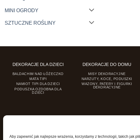
MINI OGRODY
SZTUCZNE ROŚLINY
DEKORACJE DLA DZIECI
DEKORACJE DO DOMU
BALDACHIM NAD ŁÓŻECZKO
MISY DEKORACYJNE
MATA TIPI
NARZUTY, KOCE, PODUSZKI
NAMIOT TIPI DLA DZIECI
WAZONY, PATERY I FIGURKI
DEKORACYJNE
PODUSZKA OZDOBNA DLA
DZIECI
Aby zapewnić jak najlepsze wrażenia, korzystamy z technologii, takich jak pli