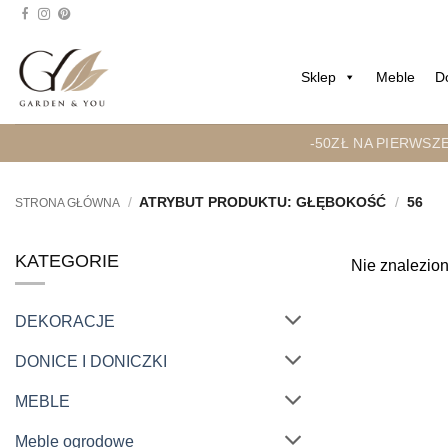
Przejdź
do
treści
Sklep
Meble
D
-50ZŁ NA PIERWSZ
/
ATRYBUT PRODUKTU: GŁĘBOKOŚĆ
/
56
STRONA GŁÓWNA
KATEGORIE
Nie znalezion
DEKORACJE
DONICE I DONICZKI
MEBLE
Meble ogrodowe