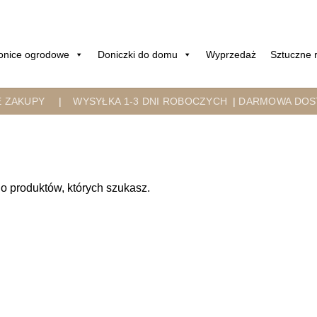
onice ogrodowe
Doniczki do domu
Wyprzedaż
Sztuczne r
E ZAKUPY
|
WYSYŁKA 1-3 DNI ROBOCZYCH
|
DARMOWA DOST
o produktów, których szukasz.