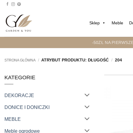
Przejdź
do
treści
Sklep
Meble
D
-50ZŁ NA PIERWSZ
/
ATRYBUT PRODUKTU: DŁUGOŚĆ
/
204
STRONA GŁÓWNA
KATEGORIE
DEKORACJE
DONICE I DONICZKI
MEBLE
Meble ogrodowe