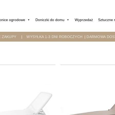
onice ogrodowe
Doniczki do domu
Wyprzedaż
Sztuczne r
E ZAKUPY
|
WYSYŁKA 1-3 DNI ROBOCZYCH
|
DARMOWA DOST