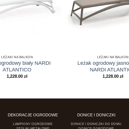
LEŻAKI NA BALKON
LEŻAKI NA BALKON
ogrodowy biały NARDI
Leżak ogrodowy jasn
ATLANTICO
NARDI ATLANT
1,228.00
zł
1,228.00
zł
DEKORACJE OGRODOWE
DONICE I DONICZKI
LAMPIONY OGRODOWE
DONICE I DONICZKI DO DOMU
STOLIKI METALOWE
DONICE OGRODOWE